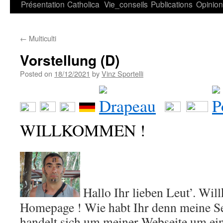
Présentation
Catholica
Vie_conseils
Publications
Opinio
←
Multiculti
Vorstellung (D)
Posted on
18/12/2021
by
Vinz Sportelli
WILLKOMMEN !
Hallo Ihr lieben Leut’. Wi
Homepage ! Wie habt Ihr denn meine Se
handelt sich um meiner Webseite um ei