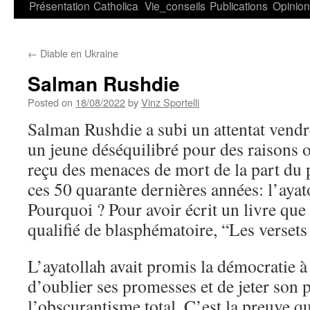
Présentation
Catholica
Vie_conseils
Publications
Opinio
←
Diable en Ukraine
Salman Rushdie
Posted on
18/08/2022
by
Vinz Sportelli
Salman Rushdie a subi un attentat vendr
un jeune déséquilibré pour des raisons ob
reçu des menaces de mort de la part du 
ces 50 quarante dernières années: l’aya
Pourquoi ? Pour avoir écrit un livre que 
qualifié de blasphématoire, “Les versets
L’ayatollah avait promis la démocratie à
d’oublier ses promesses et de jeter son 
l’obscurantisme total. C’est la preuve qu