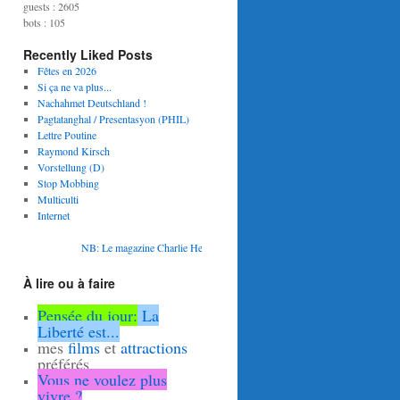
guests : 2605
bots : 105
Recently Liked Posts
Fêtes en 2026
Si ça ne va plus...
Nachahmet Deutschland !
Pagtatanghal / Presentasyon (PHIL)
Lettre Poutine
Raymond Kirsch
Vorstellung (D)
Stop Mobbing
Multiculti
Internet
NB: Le magazine Charlie Hebdo a repris des arguments de mon article "La Peste 
À lire ou à faire
Pensée du jour:
La
Liberté est...
mes
films
et
attractions
préférés
Vous ne voulez plus
vivre ?