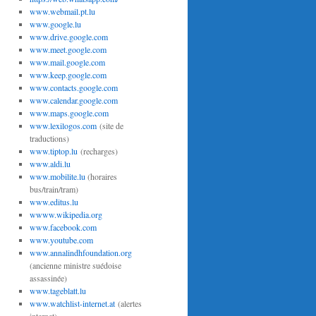
www.webmail.pt.lu
www.google.lu
www.drive.google.com
www.meet.google.com
www.mail.google.com
www.keep.google.com
www.contacts.google.com
www.calendar.google.com
www.maps.google.com
www.lexilogos.com
(site de
traductions)
www.tiptop.lu
(recharges)
www.aldi.lu
www.mobilite.lu
(horaires
bus/train/tram)
www.editus.lu
wwww.wikipedia.org
www.facebook.com
www.youtube.com
www.annalindhfoundation.org
(ancienne ministre suédoise
assassinée)
www.tageblatt.lu
www.watchlist-internet.at
(alertes