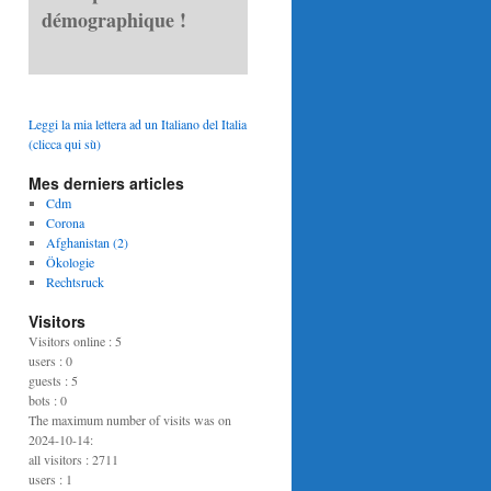
démographique !
Leggi la mia lettera ad un Italiano del Italia
(clicca qui sù)
Mes derniers articles
Cdm
Corona
Afghanistan (2)
Ökologie
Rechtsruck
Visitors
Visitors online : 5
users : 0
guests : 5
bots : 0
The maximum number of visits was on
2024-10-14:
all visitors : 2711
users : 1