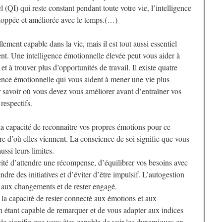
l (QI) qui reste constant pendant toute votre vie, l’intelligence
eloppée et améliorée avec le temps.(…)
ellement capable dans la vie, mais il est tout aussi essentiel
ent. Une intelligence émotionnelle élevée peut vous aider à
 et à trouver plus d’opportunités de travail. Il existe quatre
ence émotionnelle qui vous aident à mener une vie plus
ur savoir où vous devez vous améliorer avant d’entraîner vos
respectifs
.
 la capacité de reconnaître vos propres émotions pour ce
re d’où elles viennent. La conscience de soi signifie que vous
ussi leurs limites.
acité d’attendre une récompense, d’équilibrer vos besoins avec
ndre des initiatives et d’éviter d’être impulsif. L’autogestion
 aux changements et de rester engagé.
 la capacité de rester connecté aux émotions et aux
en étant capable de remarquer et de vous adapter aux indices
le signifie que vous êtes capable de voir les dynamiques en