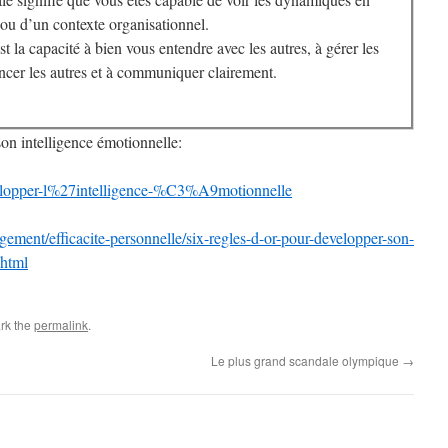
 ou d’un contexte organisationnel.
st la capacité à bien vous entendre avec les autres, à gérer les
luencer les autres et à communiquer clairement.
n intelligence émotionnelle:
lopper-l%27intelligence-%C3%A9motionnelle
nagement/efficacite-personnelle/six-regles-d-or-pour-developper-son-
.html
rk the
permalink
.
Le plus grand scandale olympique
→