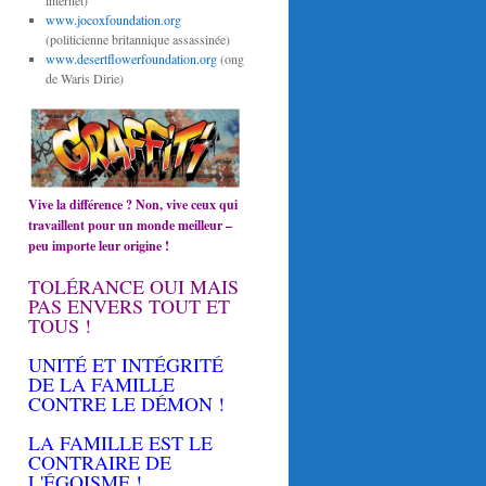
internet)
www.jocoxfoundation.org
(politicienne britannique assassinée)
www.desertflowerfoundation.org
(ong
de Waris Dirie)
Vive la différence ? Non, vive ceux qui
travaillent pour un monde meilleur –
peu importe leur origine !
TOLÉRANCE OUI MAIS
PAS ENVERS TOUT ET
TOUS !
UNITÉ ET INTÉGRITÉ
DE LA FAMILLE
CONTRE LE DÉMON !
LA FAMILLE EST LE
CONTRAIRE DE
L'ÉGOISME !