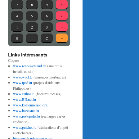
Links intéressants
Cliquez
www.rene-wersand.eu
(ami qui a
installé ce site)
www.wort.lu
(annonces mortuaires)
www.lpad.lu
(projets d'aide aux
Philippines)
www.cathol.lu
(horaires messes)
www.BILnet.lu
www.kolbemission.org
www.bcee.snet.lu
www.restopolis.lu
(recharges cartes
étudiant)e)
www.guichet.lu
(déclarations d'impôt
à télécharger)
https://web.whatsapp.com/