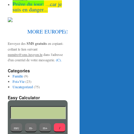
Prière du jour:
...car je
suis en danger...
MORE EUROPE(S) PLEASE
Envoyez des
SMS gratuits
en copiant-
collant le lien suivant
numéro@sms.luxgsm.lu
dans l'adresse
d'un courriel de votre messagerie.
(C).
Categories
Famille
(9)
Foi+Vie
(23)
Uncategorized
(75)
Easy Calculator