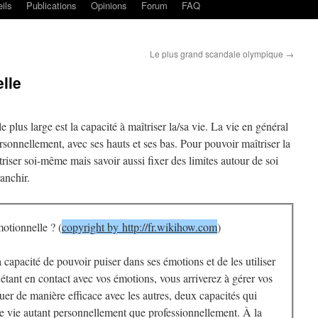
ils
Publications
Opinions
Forum
FAQ
Le plus grand scandale olympique
→
lle
e plus large est la capacité à maîtriser la/sa vie. La vie en général
personnellement, avec ses hauts et ses bas. Pour pouvoir maîtriser la
îtriser soi-même mais savoir aussi fixer des limites autour de soi
ranchir.
motionnelle ? (
copyright by http://fr.wikihow.com
)
a capacité de pouvoir puiser dans ses émotions et de les utiliser
 étant en contact avec vos émotions, vous arriverez à gérer vos
er de manière efficace avec les autres, deux capacités qui
e vie autant personnellement que professionnellement. À la