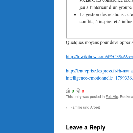
jeu à l’intérieur d’un groupe
La gestion des relations : c’e
conflits, à inspirer et à inf
Quelques moyens pour développer so
http://fr.wikihow.com/d%C3%A9ve
http://lentreprise.lexpress.fr/rh-ma
intelligence-emotionnelle_1799336
0
0
This entry was posted in
Foi+Vie
. Bookma
←
Familie und Arbeit
Leave a Reply