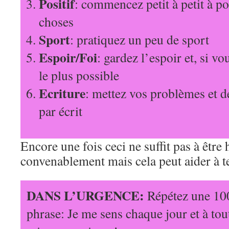
Positif
: commencez petit à petit à po
choses
Sport
: pratiquez un peu de sport
Espoir/Foi
: gardez l’espoir et, si vo
le plus possible
Ecriture
: mettez vos problèmes et d
par écrit
Encore une fois ceci ne suffit pas à être
convenablement mais cela peut aider à te
DANS L’URGENCE:
Répétez une 100
phrase: Je me sens chaque jour et à tou